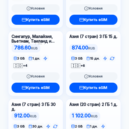
Условия
Условия
Купить eSIM
Купить eSIM
Сингапур, Малайзия,
Азия (7 стран) 3 ГБ 15 д.
Вьетнам, Таиланд и
Индонезия 3 ГБ 1 д.
786.60
874.00
RUB
RUB
3 GB
1 дн.
3 GB
15 дн.
🇮🇩
🇮🇩
+4
+6
Условия
Условия
Купить eSIM
Купить eSIM
Азия (7 стран) 3 ГБ 30
Азия (20 стран) 2 ГБ 1 д.
д.
912.00
1 102.00
RUB
RUB
3 GB
30 дн.
2 GB
1 дн.