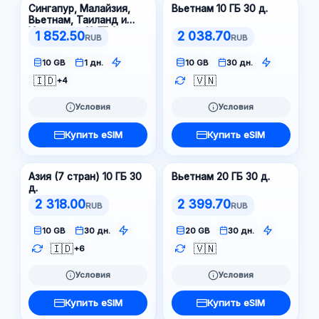
Сингапур, Малайзия,
Вьетнам 10 ГБ 30 д.
Вьетнам, Таиланд и
Индонезия 10 ГБ 1 д.
1 852.50
2 038.70
RUB
RUB
10 GB
1 дн.
10 GB
30 дн.
🇮🇩
🇻🇳
+4
Условия
Условия
Купить eSIM
Купить eSIM
Азия (7 стран) 10 ГБ 30
Вьетнам 20 ГБ 30 д.
д.
2 318.00
2 399.70
RUB
RUB
10 GB
30 дн.
20 GB
30 дн.
🇮🇩
🇻🇳
+6
Условия
Условия
Купить eSIM
Купить eSIM