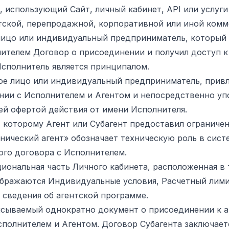
ик, использующий Сайт, личный кабинет, API или услу
тской, перепродажной, корпоративной или иной комм
е лицо или индивидуальный предприниматель, который
ителем Договор о присоединении и получил доступ к
сполнитель является принципалом.
ское лицо или индивидуальный предприниматель, при
нии с Исполнителем и Агентом и непосредственно у
й офертой действия от имени Исполнителя.
ль, которому Агент или Субагент предоставил огранич
ический агент» обозначает техническую роль в систе
ого договора с Исполнителем.
кциональная часть Личного кабинета, расположенная в
 отображаются Индивидуальные условия, Расчетный лими
 сведения об агентской программе.
писываемый однократно документ о присоединении к 
полнителем и Агентом. Договор Субагента заключает