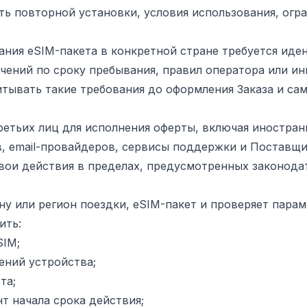
ть повторной установки, условия использования, огр
вания eSIM-пакета в конкретной стране требуется иде
чений по сроку пребывания, правил оператора или и
итывать такие требования до оформления Заказа и са
третьих лиц для исполнения оферты, включая иностра
, email-провайдеров, сервисы поддержки и Поставщи
свои действия в пределах, предусмотренных законод
ану или регион поездки, eSIM-пакет и проверяет парам
ить:
SIM;
ений устройства;
та;
т начала срока действия;