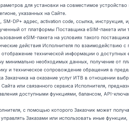
араметров для установки на совместимое устройство 
гионе, указанных на Сайте.
, SM-DP+ адрес, activation code, ссылка, инструкция, 
лученный от платформы Поставщика eSIM-пакета или 
ьзования eSIM-пакета на условиях такого поставщика
нические действия Исполнителя по взаимодействию с
я отображение технической информации о доступных 
ачу минимально необходимых данных, получение от п
ику и техническое сопровождение обращения в преде
вка Заказчика на оказание услуг ИТВ в отношении выб
л Сайта или связанного сервиса Исполнителя, предназ
авления доступными функциями, балансом, API-ключа
полнителя, с помощью которого Заказчик может полу
, управлять Заказами или использовать иные функции