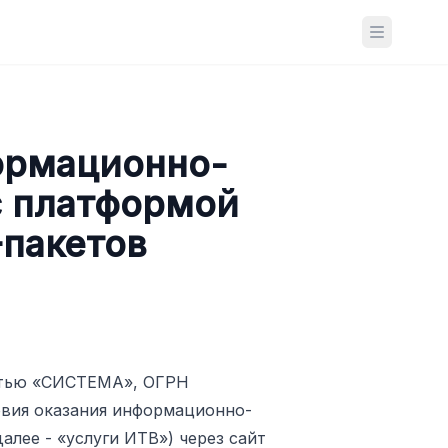
Open ma
ормационно-
с платформой
-пакетов
остью «СИСТЕМА», ОГРН
овия оказания информационно-
лее - «услуги ИТВ») через сайт