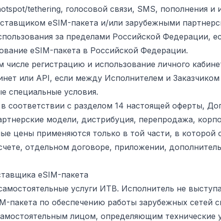
tspot/tethering, голосовой связи, SMS, пополнения и
тавщиком eSIM-пакета и/или зарубежными партнерск
спользования за пределами Российской Федерации, ес
ование eSIM-пакета в Российской Федерации.
ом числе регистрацию и использование личного кабине
инет или API, если между Исполнителем и Заказчико
е специальные условия.
я в соответствии с разделом 14 настоящей оферты, Д
ртнерские модели, дистрибуция, перепродажа, корп
е цены применяются только в той части, в которой 
счете, отдельном договоре, приложении, дополнител
ставщика eSIM-пакета
 самостоятельные услуги ИТВ. Исполнитель не выступ
IM-пакета по обеспечению работы зарубежных сетей с
 самостоятельным лицом, определяющим технические у