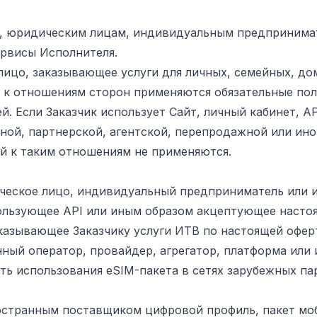
м, юридическим лицам, индивидуальным предпринима
ервисы Исполнителя.
 лицо, заказывающее услуги для личных, семейных, до
 к отношениям сторон применяются обязательные по
. Если Заказчик использует Сайт, личный кабинет, AP
ой, партнерской, агентской, перепродажной или ино
й к таким отношениям не применяются.
идическое лицо, индивидуальный предприниматель или 
ользующее API или иным образом акцептующее насто
казывающее Заказчику услуги ИТВ по настоящей офер
анный оператор, провайдер, агрегатор, платформа или
ь использования eSIM-пакета в сетях зарубежных па
ностранным поставщиком цифровой профиль, пакет мо