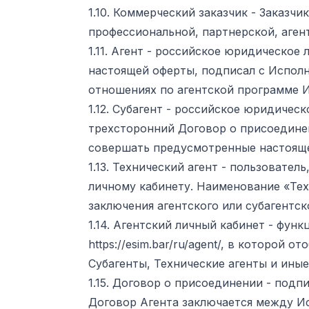
1.10. Коммерческий заказчик - Заказч
профессиональной, партнерской, аген
1.11. Агент - российское юридическо
настоящей оферты, подписал с Исполн
отношениях по агентской программе И
1.12. Субагент - российское юридиче
трехсторонний Договор о присоедине
совершать предусмотренные настояще
1.13. Технический агент - пользовате
личному кабинету. Наименование «Техн
заключения агентского или субагентск
1.14. Агентский личный кабинет - фун
https://esim.bar/ru/agent/, в которой
Субагенты, Технические агенты и иные
1.15. Договор о присоединении - под
Договор Агента заключается между Ис