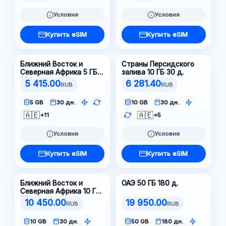
Условия
Условия
Купить eSIM
Купить eSIM
Ближний Восток и
Страны Персидского
Северная Африка 5 ГБ
залива 10 ГБ 30 д.
30 д.
5 415.00
6 281.40
RUB
RUB
5 GB
30 дн.
10 GB
30 дн.
🇦🇪
🇦🇪
+11
+5
Условия
Условия
Купить eSIM
Купить eSIM
Ближний Восток и
ОАЭ 50 ГБ 180 д.
Северная Африка 10 ГБ
30 д.
10 450.00
19 950.00
RUB
RUB
10 GB
30 дн.
50 GB
180 дн.