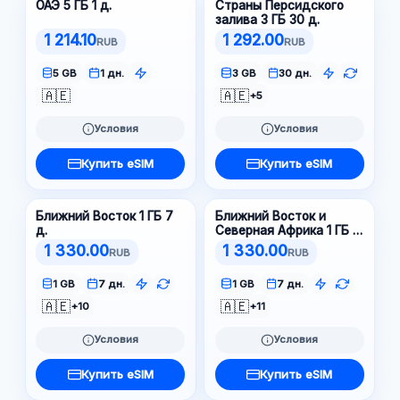
ОАЭ 5 ГБ 1 д.
Страны Персидского
залива 3 ГБ 30 д.
1 214.10
1 292.00
RUB
RUB
5 GB
1 дн.
3 GB
30 дн.
🇦🇪
🇦🇪
+5
Условия
Условия
Купить eSIM
Купить eSIM
Ближний Восток 1 ГБ 7
Ближний Восток и
д.
Северная Африка 1 ГБ 7
д.
1 330.00
1 330.00
RUB
RUB
1 GB
7 дн.
1 GB
7 дн.
🇦🇪
🇦🇪
+10
+11
Условия
Условия
Купить eSIM
Купить eSIM