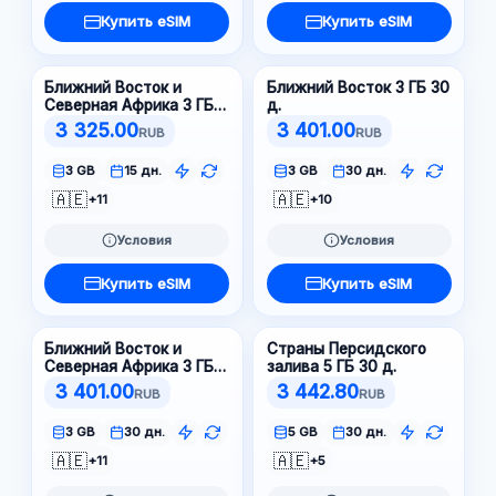
Купить eSIM
Купить eSIM
Ближний Восток и
Ближний Восток 3 ГБ 30
Северная Африка 3 ГБ
д.
15 д.
3 325.00
3 401.00
RUB
RUB
3 GB
15 дн.
3 GB
30 дн.
🇦🇪
🇦🇪
+11
+10
Условия
Условия
Купить eSIM
Купить eSIM
Ближний Восток и
Страны Персидского
Северная Африка 3 ГБ
залива 5 ГБ 30 д.
30 д.
3 401.00
3 442.80
RUB
RUB
3 GB
30 дн.
5 GB
30 дн.
🇦🇪
🇦🇪
+11
+5