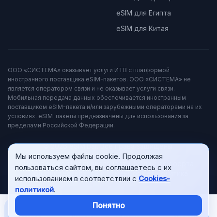
eSIM для Египта
eSIM для Китая
ООО «СИСТЕМА» оказывает услуги ИТВ с платформой
иностранного поставщика eSIM-пакетов. ООО «СИСТЕМА» не
является оператором связи и не оказывает услуги связи.
Мобильная передача данных обеспечивается иностранным
поставщиком eSIM-пакета и/или зарубежными операторами на их
условиях. eSIM-пакеты предназначены для использования за
пределами Российской Федерации.
© 2026 eSIM.bar. Все права защищены.
Мы используем файлы cookie. Продолжая
Политика конфиденциальности
Публичная оферта
пользоваться сайтом, вы соглашаетесь с их
Политика возвратов и отмен
Cookies‑политика
использованием в соответствии с
Cookies-
политикой
.
Понятно