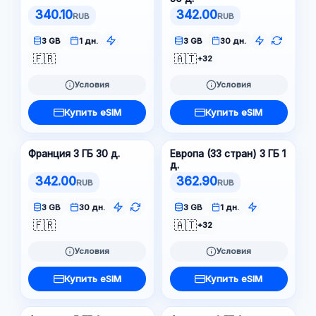
340.10
342.00
RUB
RUB
3 GB
1 дн.
3 GB
30 дн.
🇫🇷
🇦🇹
+32
Условия
Условия
Купить eSIM
Купить eSIM
Франция 3 ГБ 30 д.
Европа (33 стран) 3 ГБ 1
д.
342.00
362.90
RUB
RUB
3 GB
30 дн.
3 GB
1 дн.
🇫🇷
🇦🇹
+32
Условия
Условия
Купить eSIM
Купить eSIM