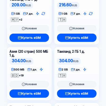
209.00
216.60
RUB
RUB
1 GB
7 дн.
1 GB
7 дн.
🇲🇾
🇹🇭
+2
Условия
Условия
Купить eSIM
Купить eSIM
Азия (20 стран) 500 МБ
Таиланд 2 ГБ 1 д.
1 д.
304.00
304.00
RUB
RUB
500 MB
1 дн.
2 GB
1 дн.
🇧🇩
🇹🇭
+19
Условия
Условия
Купить eSIM
Купить eSIM