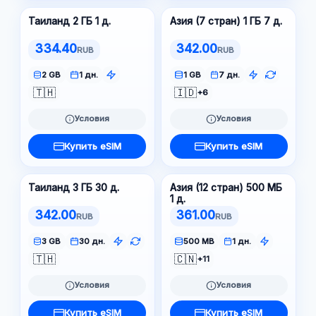
Таиланд 2 ГБ 1 д.
Азия (7 стран) 1 ГБ 7 д.
334.40
342.00
RUB
RUB
2 GB
1 дн.
1 GB
7 дн.
🇹🇭
🇮🇩
+6
Условия
Условия
Купить eSIM
Купить eSIM
Таиланд 3 ГБ 30 д.
Азия (12 стран) 500 МБ
1 д.
342.00
361.00
RUB
RUB
3 GB
30 дн.
500 MB
1 дн.
🇹🇭
🇨🇳
+11
Условия
Условия
Купить eSIM
Купить eSIM