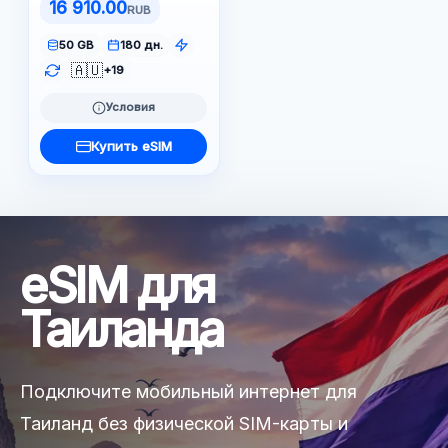
16 910.00
RUB
50 GB
180 дн.
🇦🇺
+19
Условия
Купить eSIM
eSIM для
Таиланда
Подключите мобильный интернет для
Таиланд без физической SIM-карты и