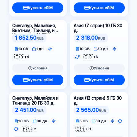
Купить eSIM
Купить eSIM
Сингапур, Малайзия,
Азия (7 стран) 10 ГБ 30
Вьетнам, Таиланд и
д.
Индонезия 10 ГБ 1 д.
1 852.50
2 318.00
RUB
RUB
10 GB
1 дн.
10 GB
30 дн.
🇮🇩
🇮🇩
+4
+6
Условия
Условия
Купить eSIM
Купить eSIM
Сингапур, Малайзия и
Азия (12 стран) 5 ГБ 30
Таиланд 20 ГБ 30 д.
д.
2 451.00
2 565.00
RUB
RUB
20 GB
30 дн.
5 GB
30 дн.
🇲🇾
🇨🇳
+2
+11