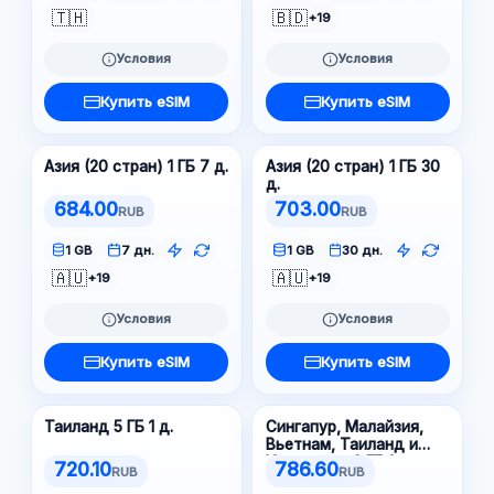
🇹🇭
🇧🇩
+19
Условия
Условия
Купить eSIM
Купить eSIM
Азия (20 стран) 1 ГБ 7 д.
Азия (20 стран) 1 ГБ 30
д.
684.00
703.00
RUB
RUB
1 GB
7 дн.
1 GB
30 дн.
🇦🇺
🇦🇺
+19
+19
Условия
Условия
Купить eSIM
Купить eSIM
Таиланд 5 ГБ 1 д.
Сингапур, Малайзия,
Вьетнам, Таиланд и
Индонезия 3 ГБ 1 д.
720.10
786.60
RUB
RUB