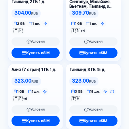
Таиланд 2 ГБ 1 д.
Сингапур, Малайзия,
Вьетнам, Таиланд и
Индонезия 1 ГБ 1 д.
304.00
309.70
RUB
RUB
2 GB
1 дн.
1 GB
1 дн.
🇹🇭
🇮🇩
+4
Условия
Условия
Купить eSIM
Купить eSIM
Азия (7 стран) 1 ГБ 1 д.
Таиланд 3 ГБ 15 д.
323.00
323.00
RUB
RUB
1 GB
1 дн.
3 GB
15 дн.
🇮🇩
🇹🇭
+6
Условия
Условия
Купить eSIM
Купить eSIM