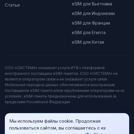
eSIM для Вьетнама
Статьи
eSIM для Индонезии
eSIM для Франции
eSIM для Египта
eSIM для Китая
ООО «СИСТЕМА» оказывает услуги ИТВ с платформой
иностранного поставщика eSIM-пакетов. ООО «СИСТЕМА» не
является оператором связи и не оказывает услуги связи.
Мобильная передача данных обеспечивается иностранным
поставщиком eSIM-пакета и/или зарубежными операторами на их
условиях. eSIM-пакеты предназначены для использования за
пределами Российской Федерации.
© 2026 eSIM.bar. Все права защищены.
Мы используем файлы cookie. Продолжая
Политика конфиденциальности
Публичная оферта
пользоваться сайтом, вы соглашаетесь с их
Политика возвратов и отмен
Cookies‑политика