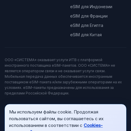
eSIM для Индонезии
eSIM для Франции
eSIM для Египта
eSIM для Китая
ООО «СИСТЕМА» оказывает услуги ИТВ с платформой
иностранного поставщика eSIM-пакетов. ООО «СИСТЕМА» не
является оператором связи и не оказывает услуги связи.
Мобильная передача данных обеспечивается иностранным
поставщиком eSIM-пакета и/или зарубежными операторами на их
условиях. eSIM-пакеты предназначены для использования за
пределами Российской Федерации.
© 2026 eSIM.bar. Все права защищены.
Мы используем файлы cookie. Продолжая
Политика конфиденциальности
Публичная оферта
пользоваться сайтом, вы соглашаетесь с их
Политика возвратов и отмен
Cookies‑политика
использованием в соответствии с
Cookies-