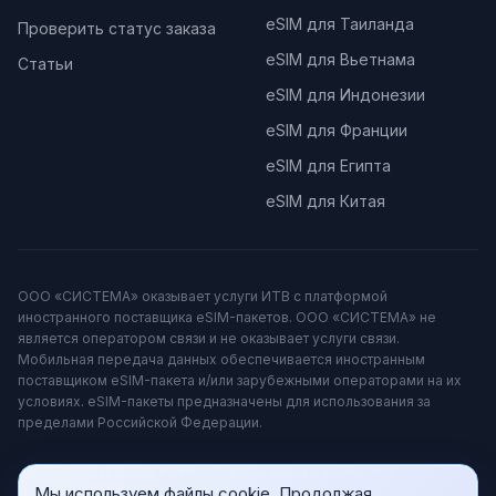
eSIM для Таиланда
Проверить статус заказа
eSIM для Вьетнама
Статьи
eSIM для Индонезии
eSIM для Франции
eSIM для Египта
eSIM для Китая
ООО «СИСТЕМА» оказывает услуги ИТВ с платформой
иностранного поставщика eSIM-пакетов. ООО «СИСТЕМА» не
является оператором связи и не оказывает услуги связи.
Мобильная передача данных обеспечивается иностранным
поставщиком eSIM-пакета и/или зарубежными операторами на их
условиях. eSIM-пакеты предназначены для использования за
пределами Российской Федерации.
© 2026 eSIM.bar. Все права защищены.
Мы используем файлы cookie. Продолжая