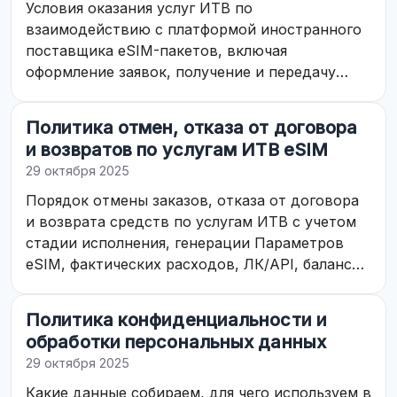
Условия оказания услуг ИТВ по
взаимодействию с платформой иностранного
поставщика eSIM-пакетов, включая
оформление заявок, получение и передачу
Параметров eSIM, ЛК/API, B2C/B2B-режимы,
разграничение ответственности, агентская
Политика отмен, отказа от договора
программа.
и возвратов по услугам ИТВ eSIM
29 октября 2025
Порядок отмены заказов, отказа от договора
и возврата средств по услугам ИТВ с учетом
стадии исполнения, генерации Параметров
eSIM, фактических расходов, ЛК/API, баланса
и обращений в поддержку.
Политика конфиденциальности и
обработки персональных данных
29 октября 2025
Какие данные собираем, для чего используем в