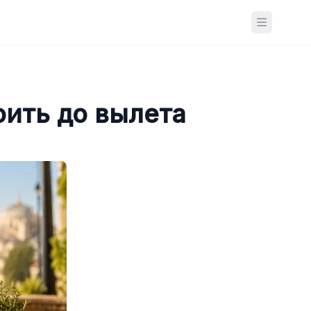
Open ma
оить до вылета