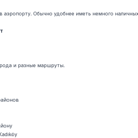
 в аэропорту. Обычно удобнее иметь немного наличных
рт
орода и разные маршруты.
районов
айону
Kadıköy